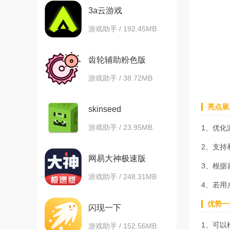
3a云游戏
游戏助手 / 192.45MB
齿轮辅助粉色版
游戏助手 / 38.72MB
亮点展
skinseed
游戏助手 / 23.95MB
1、优化
2、支持
网易大神极速版
3、根据
游戏助手 / 248.31MB
4、若用
优势一
闪现一下
1、可以
游戏助手 / 152.56MB