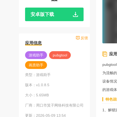
安卓版下载
反馈
应用信息
应
游戏助手
pubgtool
pubg
画质助手
为流畅的
类型：
游戏助手
设备情况
版本：
v1.0.8.5
的游戏体
大小：
5.65MB
特色说
厂商：
周口市箕子网络科技有限公司
1、解锁
更新：
2026-05-09 13:54