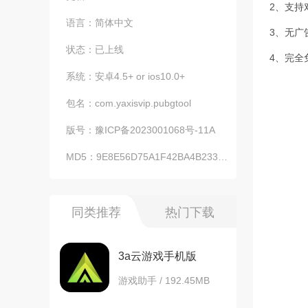
2、支持
语言：
简体中文
3、无广
状态：
已上线
4、完全
系统：
安卓4.5+ or ios10.0+
包名：
com.yaxisvip.pubgtool
版号：
豫ICP备2023001068号-11A
MD5：
9E8E56D75A1F42BA4B233F2E0F3F4289
同类推荐
热门下载
3a云游戏手机版
游戏助手 / 192.45MB