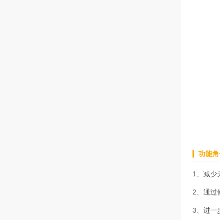
功能角
1、减少
2、通过
3、进一