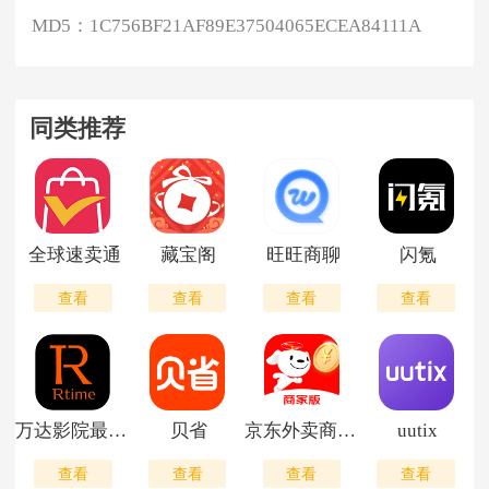
MD5：
1C756BF21AF89E37504065ECEA84111A
同类推荐
全球速卖通
藏宝阁
旺旺商聊
闪氪
查看
查看
查看
查看
万达影院最新版
贝省
京东外卖商家版app
uutix
查看
查看
查看
查看