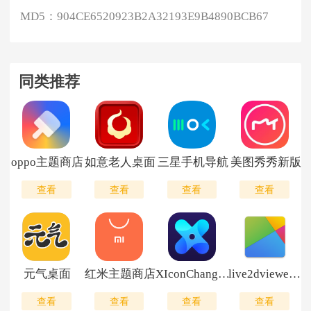
MD5：
904CE6520923B2A32193E9B4890BCB67
同类推荐
oppo主题商店
如意老人桌面
三星手机导航
美图秀秀新版
查看
查看
查看
查看
元气桌面
红米主题商店
XIconChanger中文版
live2dviewerex
查看
查看
查看
查看