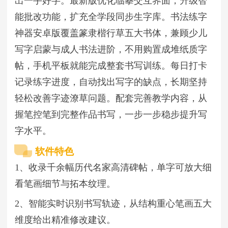
出一手好字。最新版优化临摹交互界面，升级智
能批改功能，扩充全学段同步生字库。书法练字
神器安卓版覆盖篆隶楷行草五大书体，兼顾少儿
写字启蒙与成人书法进阶，不用购置成堆纸质字
帖，手机平板就能完成整套书写训练。每日打卡
记录练字进度，自动找出写字的缺点，长期坚持
轻松改善字迹潦草问题。配套完善教学内容，从
握笔控笔到完整作品书写，一步一步稳步提升写
字水平。
软件特色
1、收录千余幅历代名家高清碑帖，单字可放大细
看笔画细节与拓本纹理。
2、智能实时识别书写轨迹，从结构重心笔画五大
维度给出精准修改建议。