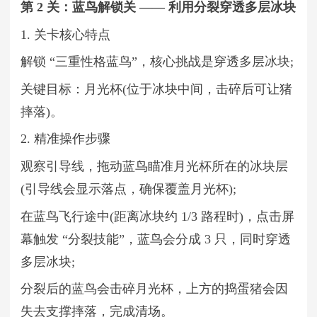
第 2 关：蓝鸟解锁关 —— 利用分裂穿透多层冰块
1. 关卡核心特点
解锁 “三重性格蓝鸟”，核心挑战是穿透多层冰块;
关键目标：月光杯(位于冰块中间，击碎后可让猪
摔落)。
2. 精准操作步骤
观察引导线，拖动蓝鸟瞄准月光杯所在的冰块层
(引导线会显示落点，确保覆盖月光杯);
在蓝鸟飞行途中(距离冰块约 1/3 路程时)，点击屏
幕触发 “分裂技能”，蓝鸟会分成 3 只，同时穿透
多层冰块;
分裂后的蓝鸟会击碎月光杯，上方的捣蛋猪会因
失去支撑摔落，完成清场。