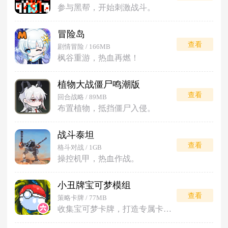
参与黑帮，开始刺激战斗。
冒险岛
查看
剧情冒险 / 166MB
枫谷重游，热血再燃！
植物大战僵尸鸣潮版
查看
回合战略 / 89MB
布置植物，抵挡僵尸入侵。
战斗泰坦
查看
格斗对战 / 1GB
操控机甲，热血作战。
小丑牌宝可梦模组
查看
策略卡牌 / 77MB
收集宝可梦卡牌，打造专属卡组对战。