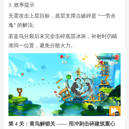
3. 效率提示
无需攻击上层目标，底层支撑点破碎是 “一劳永
逸” 的解法;
若蓝鸟分裂后未完全击碎底层冰块，补射时仍瞄
准同一位置，避免分散火力。
第 4 关：黄鸟解锁关 —— 用冲刺击碎建筑重心