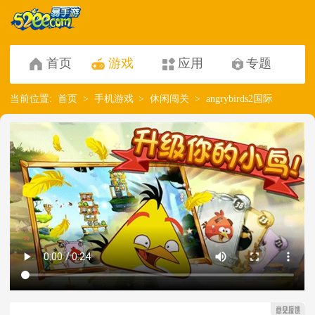
首页
游戏
应用
专题
当前位置:
首页
手机游戏
休闲闯关
angrybirds2国际版