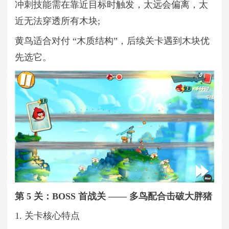
冲刺技能需在靠近目标时触发，太远会偏离，太
近无法穿透所有木块;
黄鸟适合对付 “木质结构”，后续关卡遇到木块优
先选它。
第 5 关：BOSS 首战关 —— 多鸟配合击破大胖猪
1. 关卡核心特点