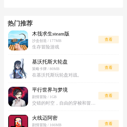
热门推荐
木筏求生steam版
查看
沙盒创造 / 177MB
生存冒险游戏
基沃托斯大轮盘
查看
策略卡牌 / 80MB
在基沃托斯玩轮盘对战。
平行世界与梦境
查看
剧情冒险 / 1GB
交错的时空，自由的穿梭和冒险。
火线迈阿密
查看
剧情冒险 / 166MB