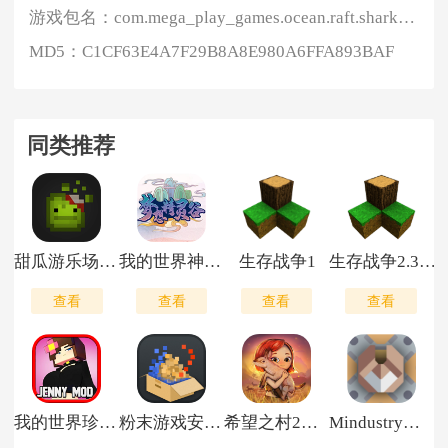
游戏包名：
com.mega_play_games.ocean.raft.shark.craft.survival_games.cr
MD5：
C1CF63E4A7F29B8A8E980A6FFA893BAF
同类推荐
甜瓜游乐场33.0
我的世界神奇宝贝手机版
生存战争1
生存战争2.3联机版
查看
查看
查看
查看
我的世界珍妮完整版
粉末游戏安卓版
希望之村2来生
Mindustry最新版