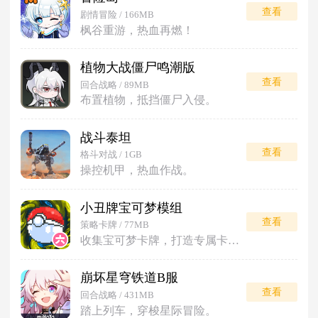
查看
剧情冒险 / 166MB
枫谷重游，热血再燃！
植物大战僵尸鸣潮版
查看
回合战略 / 89MB
布置植物，抵挡僵尸入侵。
战斗泰坦
查看
格斗对战 / 1GB
操控机甲，热血作战。
小丑牌宝可梦模组
查看
策略卡牌 / 77MB
收集宝可梦卡牌，打造专属卡组对战。
崩坏星穹铁道B服
查看
回合战略 / 431MB
踏上列车，穿梭星际冒险。