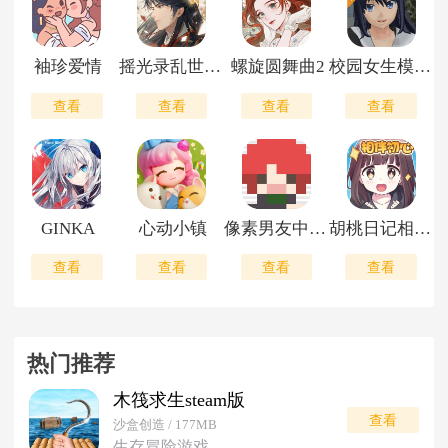
袖珍爱情
摇光录乱世公主
螺旋圆舞曲2
校园女生模拟器中文版
查看
查看
查看
查看
GINKA
心动小镇
像素男友中文版
胡桃日记相伴初心
查看
查看
查看
查看
热门推荐
木筏求生steam版
查看
沙盒创造 / 177MB
生存冒险游戏