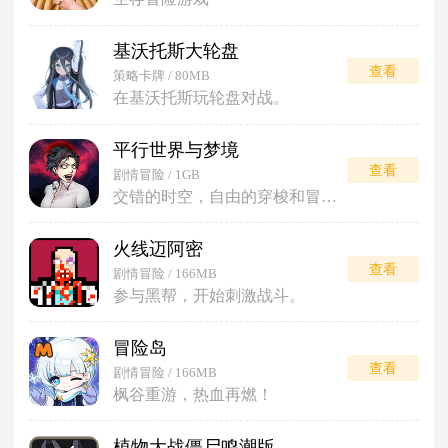
基沃托斯大轮盘
查看
策略卡牌 / 80MB
在基沃托斯玩轮盘对战。
平行世界与梦境
查看
剧情冒险 / 1GB
交错的时空，自由的穿梭和冒险。
火线迈阿密
查看
剧情冒险 / 166MB
参与黑帮，开始刺激战斗。
冒险岛
查看
剧情冒险 / 166MB
枫谷重游，热血再燃！
植物大战僵尸鸣潮版