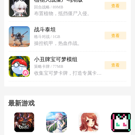
查看
回合战略 / 89MB
布置植物，抵挡僵尸入侵。
战斗泰坦
查看
格斗对战 / 1GB
操控机甲，热血作战。
小丑牌宝可梦模组
查看
策略卡牌 / 77MB
收集宝可梦卡牌，打造专属卡组对战。
最新游戏