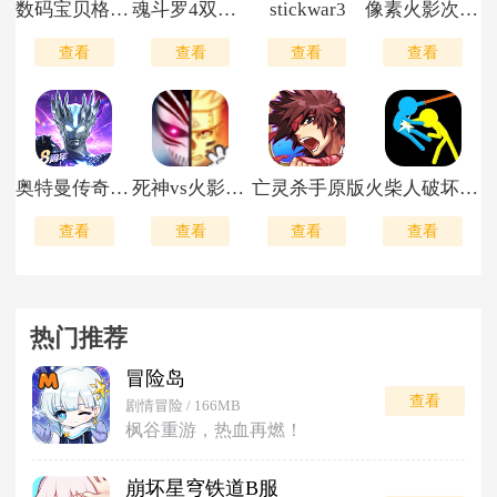
数码宝贝格斗编年史
魂斗罗4双重灵魂
stickwar3
像素火影次世代鬼鲛
查看
查看
查看
查看
奥特曼传奇英雄九游版
死神vs火影8.15满人物版
亡灵杀手原版
火柴人破坏狂手游
查看
查看
查看
查看
热门推荐
冒险岛
查看
剧情冒险 / 166MB
枫谷重游，热血再燃！
崩坏星穹铁道B服