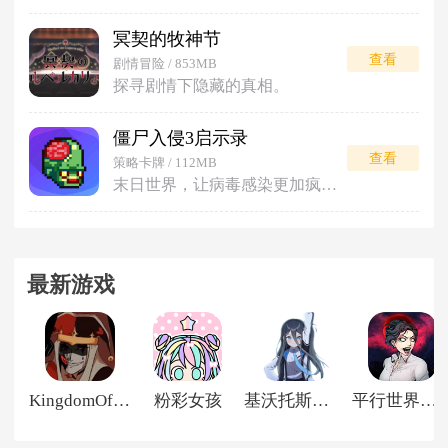
冥契的牧神节
查看
剧情冒险 / 853MB
探寻剧情下隐藏的真相。
僵尸入侵3启示录
查看
策略卡牌 / 112MB
末日世界，让病毒感染更加疯狂吧。
最新游戏
KingdomOfMarionettes
粉彩女孩
基沃托斯大轮盘
平行世界与梦境