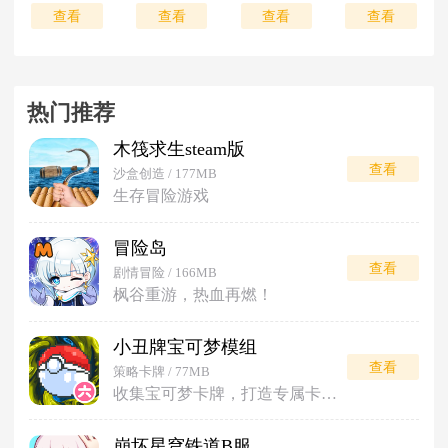
查看
查看
查看
查看
热门推荐
木筏求生steam版
查看
沙盒创造 / 177MB
生存冒险游戏
冒险岛
查看
剧情冒险 / 166MB
枫谷重游，热血再燃！
小丑牌宝可梦模组
查看
策略卡牌 / 77MB
收集宝可梦卡牌，打造专属卡组对战。
崩坏星穹铁道B服