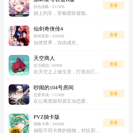
查看
回合战略 / 431MB
踏上列车，穿梭星际冒险。
仙剑奇侠传4
查看
剧情冒险 / 438MB
仙侠世界，自由成长。
天空商人
查看
生活模拟 / 96MB
在天空之上做生意，打造自己的商业帝国。
吵闹的104号房间
查看
恋爱养成 / 151MB
在公寓里跟邻居互动恋爱。
PVZ抽卡版
查看
策略卡牌 / 346MB
抽取不同卡牌的植物，对抗邪恶僵尸。