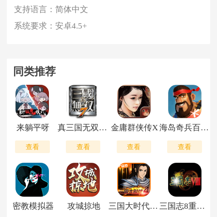
支持语言：
简体中文
系统要求：
安卓4.5+
同类推荐
来躺平呀
真三国无双7手机版
金庸群侠传X
海岛奇兵百度版
查看
查看
查看
查看
密教模拟器
攻城掠地
三国大时代4最新版
三国志8重制版