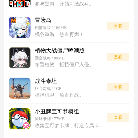
参与黑帮，开始刺激战斗。
冒险岛
查看
剧情冒险 / 166MB
枫谷重游，热血再燃！
植物大战僵尸鸣潮版
查看
回合战略 / 89MB
布置植物，抵挡僵尸入侵。
战斗泰坦
查看
格斗对战 / 1GB
操控机甲，热血作战。
小丑牌宝可梦模组
查看
策略卡牌 / 77MB
收集宝可梦卡牌，打造专属卡组对战。