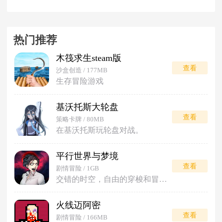
热门推荐
木筏求生steam版
查看
沙盒创造 / 177MB
生存冒险游戏
基沃托斯大轮盘
查看
策略卡牌 / 80MB
在基沃托斯玩轮盘对战。
平行世界与梦境
查看
剧情冒险 / 1GB
交错的时空，自由的穿梭和冒险。
火线迈阿密
查看
剧情冒险 / 166MB