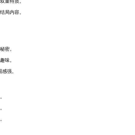
感双重特质。
属结局内容。
的秘密。
满趣味。
围感强。
向。
索。
值。