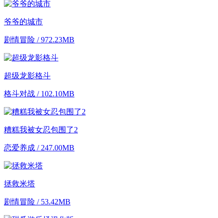
爷爷的城市
剧情冒险 / 972.23MB
超级龙影格斗
格斗对战 / 102.10MB
糟糕我被女忍包围了2
恋爱养成 / 247.00MB
拯救米塔
剧情冒险 / 53.42MB