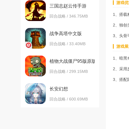
游戏优
三国志赵云传手游
1、搭载
回合战略 / 346.75MB
2、独创
战争高塔中文版
3、头骨
回合战略 / 33.40MB
游戏展
1、暗黑
植物大战僵尸95版原版
2、采用
回合战略 / 299.15MB
3、搭配
长安幻想
回合战略 / 600.69MB