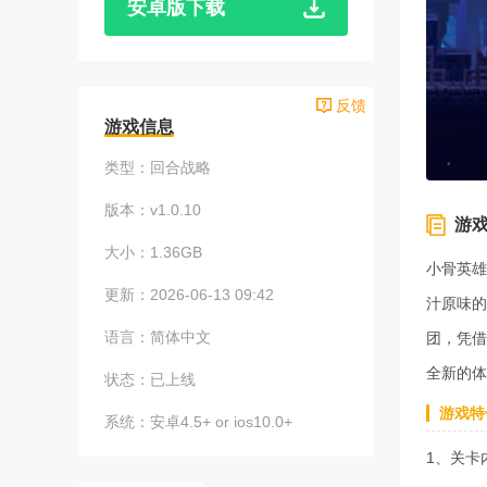
安卓版下载
反馈
游戏信息
类型：
回合战略
版本：
v1.0.10
游
大小：
1.36GB
小骨英雄
更新：
2026-06-13 09:42
汁原味的
语言：
简体中文
团，凭借
全新的体
状态：
已上线
游戏特
系统：
安卓4.5+ or ios10.0+
1、关卡