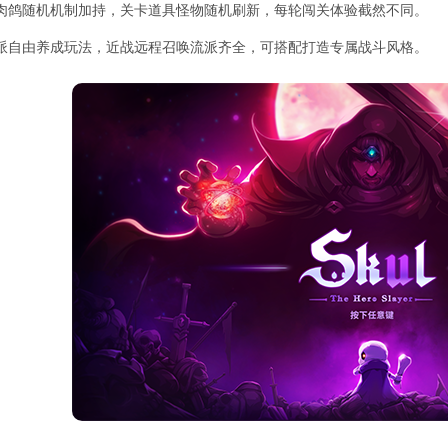
肉鸽随机机制加持，关卡道具怪物随机刷新，每轮闯关体验截然不同。
派自由养成玩法，近战远程召唤流派齐全，可搭配打造专属战斗风格。