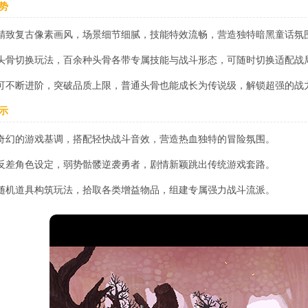
势
精致复古像素画风，场景细节细腻，技能特效流畅，营造独特暗黑童话氛
头骨切换玩法，百余种头骨各带专属技能与战斗形态，可随时切换适配战
可不断进阶，突破品质上限，普通头骨也能成长为传说级，解锁超强的战
示
奇幻的游戏基调，搭配轻快战斗音效，营造热血独特的冒险氛围。
反差角色设定，弱势骷髅逆袭勇者，剧情新颖跳出传统游戏套路。
随机道具构筑玩法，拾取各类增益物品，组建专属强力战斗流派。