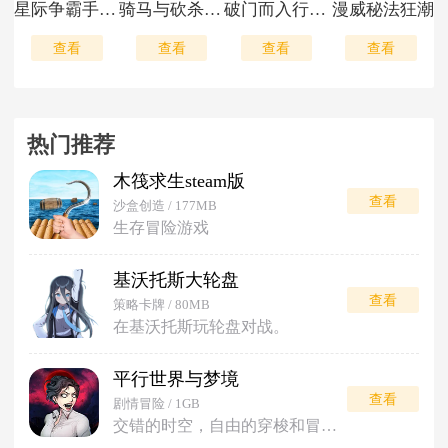
星际争霸手机版
骑马与砍杀2安卓版
破门而入行动小队
漫威秘法狂潮
查看
查看
查看
查看
热门推荐
木筏求生steam版
查看
沙盒创造 / 177MB
生存冒险游戏
基沃托斯大轮盘
查看
策略卡牌 / 80MB
在基沃托斯玩轮盘对战。
平行世界与梦境
查看
剧情冒险 / 1GB
交错的时空，自由的穿梭和冒险。