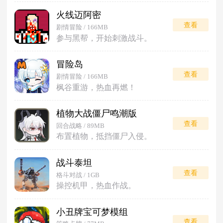
火线迈阿密
查看
剧情冒险 / 166MB
参与黑帮，开始刺激战斗。
冒险岛
查看
剧情冒险 / 166MB
枫谷重游，热血再燃！
植物大战僵尸鸣潮版
查看
回合战略 / 89MB
布置植物，抵挡僵尸入侵。
战斗泰坦
查看
格斗对战 / 1GB
操控机甲，热血作战。
小丑牌宝可梦模组
查看