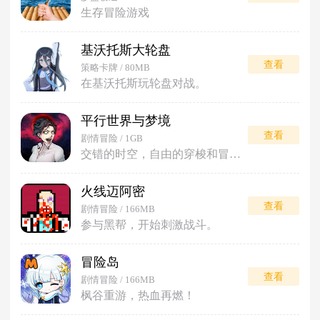
生存冒险游戏
基沃托斯大轮盘
查看
策略卡牌 / 80MB
在基沃托斯玩轮盘对战。
平行世界与梦境
查看
剧情冒险 / 1GB
交错的时空，自由的穿梭和冒险。
火线迈阿密
查看
剧情冒险 / 166MB
参与黑帮，开始刺激战斗。
冒险岛
查看
剧情冒险 / 166MB
枫谷重游，热血再燃！