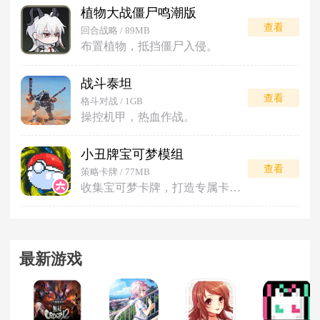
植物大战僵尸鸣潮版
查看
回合战略 / 89MB
布置植物，抵挡僵尸入侵。
战斗泰坦
查看
格斗对战 / 1GB
操控机甲，热血作战。
小丑牌宝可梦模组
查看
策略卡牌 / 77MB
收集宝可梦卡牌，打造专属卡组对战。
最新游戏