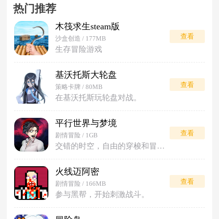
热门推荐
木筏求生steam版
查看
沙盒创造 / 177MB
生存冒险游戏
基沃托斯大轮盘
查看
策略卡牌 / 80MB
在基沃托斯玩轮盘对战。
平行世界与梦境
查看
剧情冒险 / 1GB
交错的时空，自由的穿梭和冒险。
火线迈阿密
查看
剧情冒险 / 166MB
参与黑帮，开始刺激战斗。