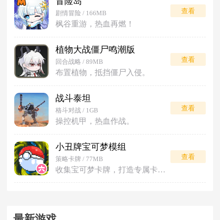
冒险岛
查看
剧情冒险 / 166MB
枫谷重游，热血再燃！
植物大战僵尸鸣潮版
查看
回合战略 / 89MB
布置植物，抵挡僵尸入侵。
战斗泰坦
查看
格斗对战 / 1GB
操控机甲，热血作战。
小丑牌宝可梦模组
查看
策略卡牌 / 77MB
收集宝可梦卡牌，打造专属卡组对战。
最新游戏