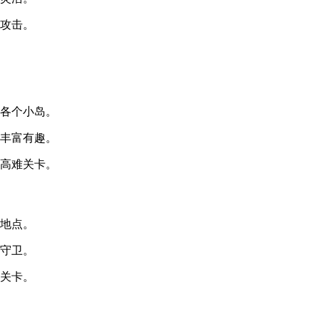
物攻击。
域各个小岛。
容丰富有趣。
类高难关卡。
找地点。
影守卫。
解关卡。