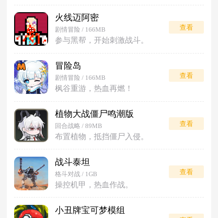
火线迈阿密
查看
剧情冒险 / 166MB
参与黑帮，开始刺激战斗。
冒险岛
查看
剧情冒险 / 166MB
枫谷重游，热血再燃！
植物大战僵尸鸣潮版
查看
回合战略 / 89MB
布置植物，抵挡僵尸入侵。
战斗泰坦
查看
格斗对战 / 1GB
操控机甲，热血作战。
小丑牌宝可梦模组