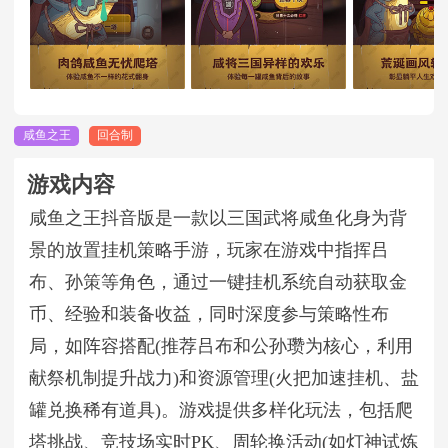
咸鱼之王
回合制
游戏内容
咸鱼之王抖音版是一款以三国武将咸鱼化身为背
景的放置挂机策略手游，玩家在游戏中指挥吕
布、孙策等角色，通过一键挂机系统自动获取金
币、经验和装备收益，同时深度参与策略性布
局，如阵容搭配(推荐吕布和公孙瓒为核心，利用
献祭机制提升战力)和资源管理(火把加速挂机、盐
罐兑换稀有道具)。游戏提供多样化玩法，包括爬
塔挑战、竞技场实时PK、周轮换活动(如灯神试炼