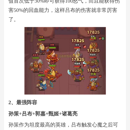
值首次低于30%即可获得100怒气，而且能获得伤
害50%的回血能力，这样吕布的伤害就非常厉害
了。
2、最强阵容
孙策+吕布+郭嘉+甄姬+诸葛亮
孙策作为坦度最高的英雄，吕布触发心魔之后可