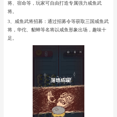
将、宿命等，玩家可自由打造专属强力咸鱼武
将。
3、咸鱼武将招募：通过招募令等获取三国咸鱼武
将，华佗、貂蝉等名将以咸鱼形象出场，趣味十
足。