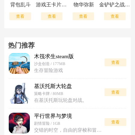
背包乱斗
游戏王卡片力量6手游
物华弥新
金铲铲之战国际服
查看
查看
查看
查看
热门推荐
木筏求生steam版
查看
沙盒创造 / 177MB
生存冒险游戏
基沃托斯大轮盘
查看
策略卡牌 / 80MB
在基沃托斯玩轮盘对战。
平行世界与梦境
查看
剧情冒险 / 1GB
交错的时空，自由的穿梭和冒险。