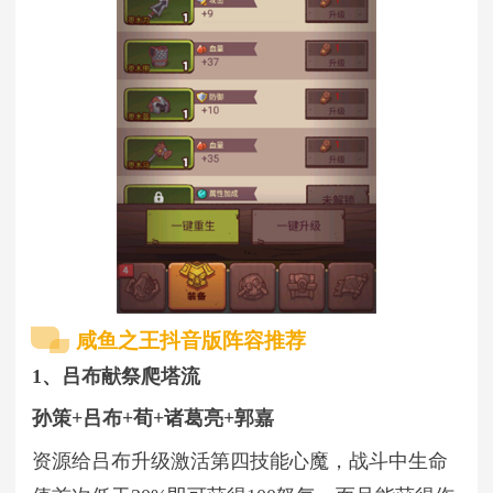
咸鱼之王抖音版阵容推荐
1、吕布献祭爬塔流
孙策+吕布+荀+诸葛亮+郭嘉
资源给吕布升级激活第四技能心魔，战斗中生命