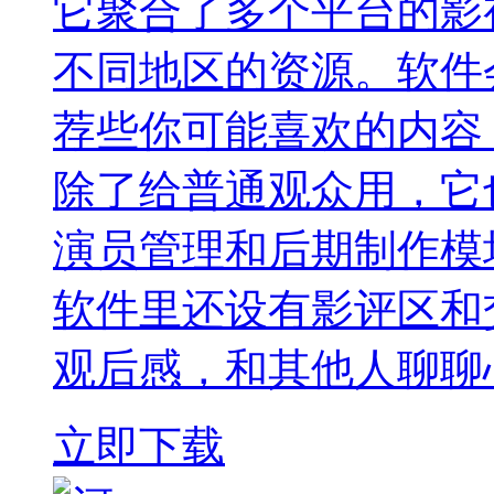
它聚合了多个平台的影
不同地区的资源。软件
荐些你可能喜欢的内容
除了给普通观众用，它
演员管理和后期制作模
软件里还设有影评区和
观后感，和其他人聊聊
立即下载