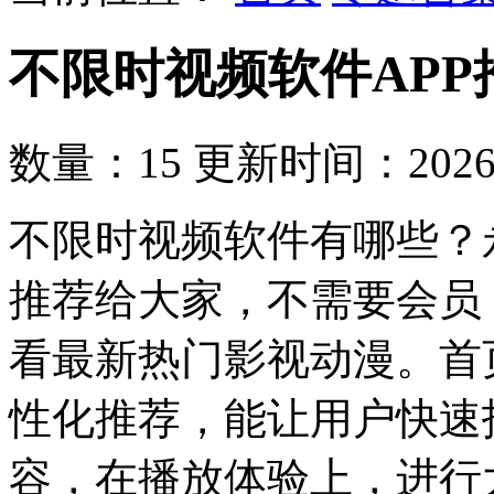
不限时视频软件APP
数量：15
更新时间：2026-0
不限时视频软件有哪些？
推荐给大家，不需要会员
看最新热门影视动漫。首
性化推荐，能让用户快速
容，在播放体验上，进行