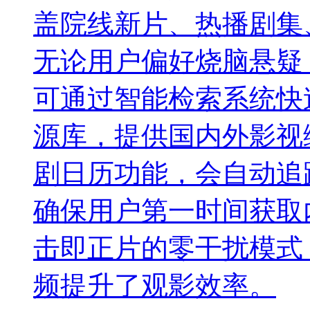
盖院线新片、热播剧集
无论用户偏好烧脑悬疑
可通过智能检索系统快
源库，提供国内外影视
剧日历功能，会自动追
确保用户第一时间获取
击即正片的零干扰模式
频提升了观影效率。