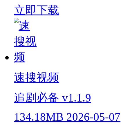
立即下载
速搜视频
追剧必备
v1.1.9
134.18MB
2026-05-07