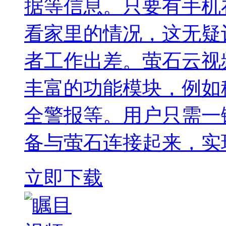
据等信息。只要有手机
看家里的情况，这无疑
者工作出差。萤石云视
丰富的功能模块，例如
全警报等。用户只需一
备与萤石连接起来，实
立即下载