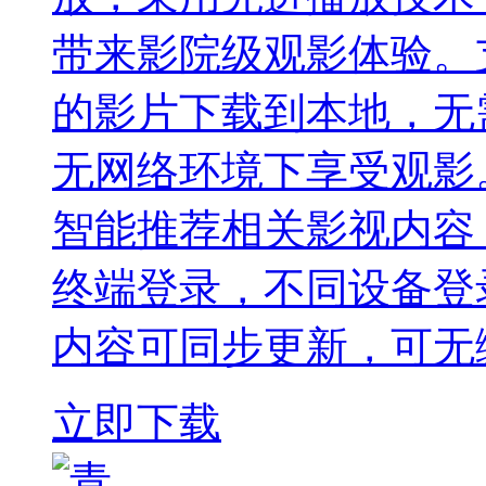
带来影院级观影体验。
的影片下载到本地，无
无网络环境下享受观影
智能推荐相关影视内容
终端登录，不同设备登
内容可同步更新，可无
立即下载