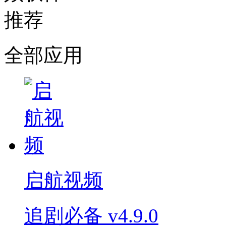
全部应用
启航视频
追剧必备
v4.9.0