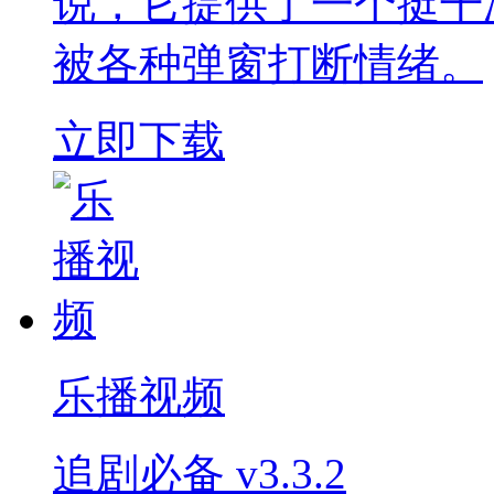
说，它提供了一个挺干
被各种弹窗打断情绪。
立即下载
乐播视频
追剧必备
v3.3.2