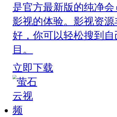
是官方最新版的纯净会
影视的体验。影视资源
好，你可以轻松搜到自
目。
立即下载