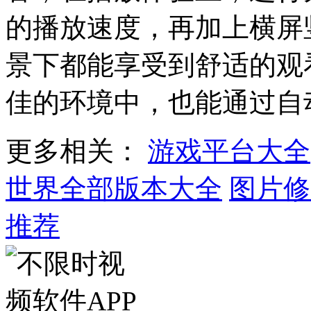
的播放速度，再加上横屏
景下都能享受到舒适的观
佳的环境中，也能通过自
更多相关：
游戏平台大全
世界全部版本大全
图片修
推荐