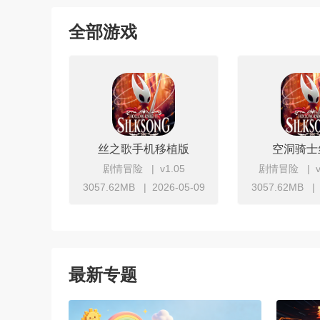
蜡笔小新系列
罗布乐思所有版本合集
全部游戏
丝之歌手机移植版
空洞骑士
剧情冒险
v1.05
剧情冒险
3057.62MB
2026-05-09
3057.62MB
立即下载
立
最新专题