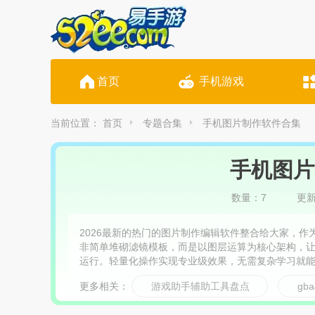
首页
手机游戏
当前位置：
首页
专题合集
手机图片制作软件合集
手机图片
数量：7
更新时
2026最新的热门的图片制作编辑软件整合给大家，作
非简单堆砌滤镜模板，而是以图层运算为核心架构，
运行。轻量化操作实现专业级效果，无需复杂学习就
损放大、黑白上色等进阶处理，让普通用户也能轻松
更多相关：
游戏助手辅助工具盘点
gb
个性化标识，为图片赋予独特属性，满足个人与小型