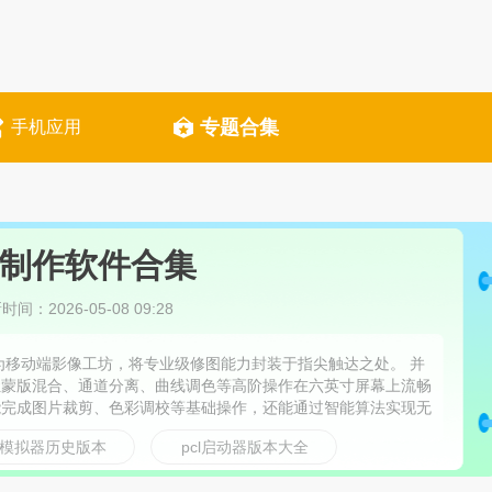
专题合集
手机应用
制作软件合集
间：2026-05-08 09:28
为移动端影像工坊，将专业级修图能力封装于指尖触达之处。 并
让蒙版混合、通道分离、曲线调色等高阶操作在六英寸屏幕上流畅
能完成图片裁剪、色彩调校等基础操作，还能通过智能算法实现无
优化图片质感。同时，它内置的专属水印定制功能，支持用户添加
a模拟器历史版本
pcl启动器版本大全
商业场景的多样化需求。