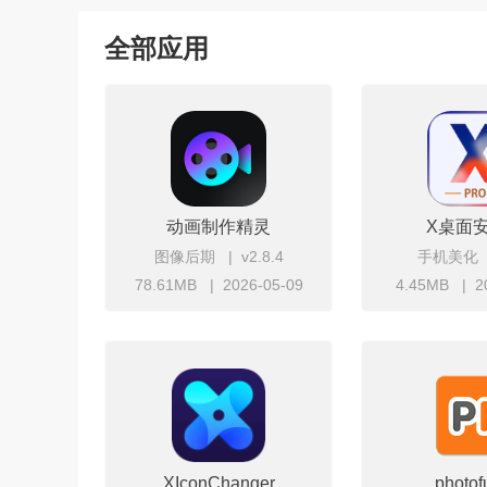
perfectviewer安卓版本大全
金山手机助
全部应用
动画制作精灵
X桌面
图像后期
v2.8.4
手机美化
78.61MB
2026-05-09
4.45MB
2
立即下载
立
XIconChanger
photof