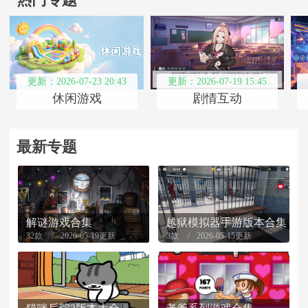
更新：2026-07-23 20:43
更新：2026-07-19 15:45
休闲游戏
剧情互动
最新专题
解谜游戏合集
越狱模拟器手游版本合集
32款
2026-05-19更新
3款
2026-05-15更新