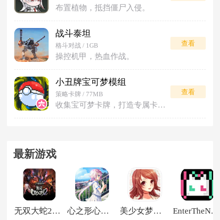
布置植物，抵挡僵尸入侵。
战斗泰坦
查看
格斗对战 / 1GB
操控机甲，热血作战。
小丑牌宝可梦模组
查看
策略卡牌 / 77MB
收集宝可梦卡牌，打造专属卡组对战。
最新游戏
无双大蛇2特别版
心之形心之色心之声
美少女梦工厂5
EnterTheNyangeon