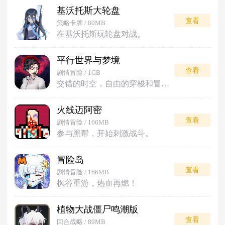
基沃托斯大轮盘
查看
策略卡牌 / 80MB
在基沃托斯玩轮盘对战。
平行世界与梦境
查看
剧情冒险 / 1GB
交错的时空，自由的穿梭和冒险。
火线迈阿密
查看
剧情冒险 / 166MB
参与黑帮，开始刺激战斗。
冒险岛
查看
剧情冒险 / 166MB
枫谷重游，热血再燃！
植物大战僵尸鸣潮版
查看
回合战略 / 89MB