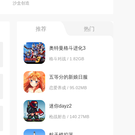
沙盒创造
推荐
热门
奥特曼格斗进化3
格斗对战 / 1.82GB
五等分的新娘日服
恋爱养成 / 95.02MB
迷你dayz2
枪战射击 / 140.27MB
航天模拟器