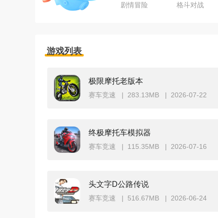
剧情冒险
格斗对战
游戏列表
极限摩托老版本
赛车竞速
283.13MB
2026-07-22
终极摩托车模拟器
赛车竞速
115.35MB
2026-07-16
头文字D公路传说
赛车竞速
516.67MB
2026-06-24