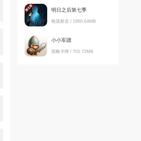
明日之后第七季
枪战射击 / 1950.54MB
小小军团
策略卡牌 / 701.72MB