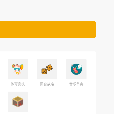
体育竞技
回合战略
音乐节奏