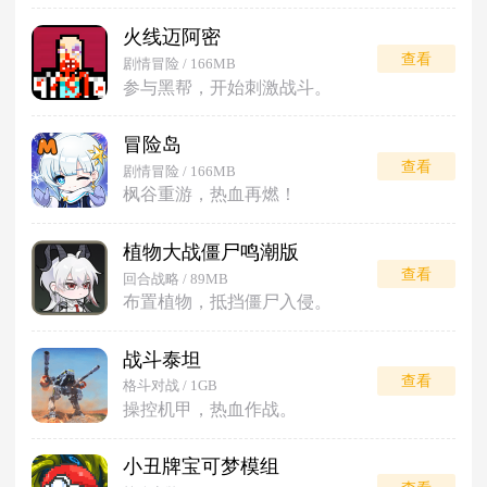
火线迈阿密
查看
剧情冒险 / 166MB
参与黑帮，开始刺激战斗。
冒险岛
查看
剧情冒险 / 166MB
枫谷重游，热血再燃！
植物大战僵尸鸣潮版
查看
回合战略 / 89MB
布置植物，抵挡僵尸入侵。
战斗泰坦
查看
格斗对战 / 1GB
操控机甲，热血作战。
小丑牌宝可梦模组