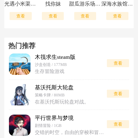
光遇小米渠道服
找你妹
甜瓜游乐场最新版
深海水族馆极地
查看
查看
查看
查看
热门推荐
木筏求生steam版
查看
沙盒创造 / 177MB
生存冒险游戏
基沃托斯大轮盘
查看
策略卡牌 / 80MB
在基沃托斯玩轮盘对战。
平行世界与梦境
查看
剧情冒险 / 1GB
交错的时空，自由的穿梭和冒险。